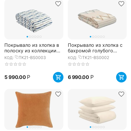
Покрывало из хлопка в
Покрывало из хлопка с
полоску из коллекции
бахромой голубого
Ethnic, 180х250 см,
цвета из коллекции
TK21-BS0003
TK21-BS0002
КОД:
КОД:
Tkano
Ethnic, 180х250 см,
Tkano
Р
Р
5 990.00
6 990.00