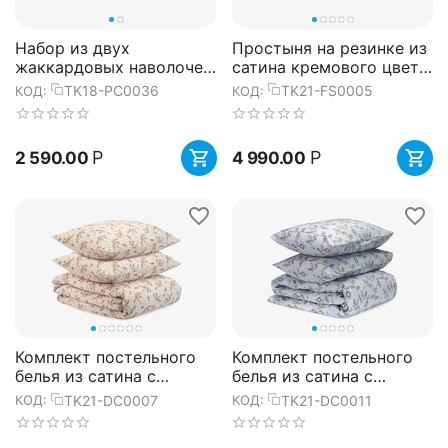
Набор из двух
Простыня на резинке из
жаккардовых наволочек
сатина кремового цвета
с принтом Хвойный
из коллекции Essential,
TK18-PC0036
TK21-FS0005
КОД:
КОД:
вальс Russian North,
200х200х30 см, Tkano
50х70 см, Tkano
Р
Р
2 590.00
4 990.00
Комплект постельного
Комплект постельного
белья из сатина с
белья из сатина с
принтом 'Степное
принтом 'Ягоды тайги'
TK21-DC0007
TK21-DC0011
КОД:
КОД:
цветение' из коллекции
из коллекции Russian
Prairie,...
North...