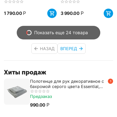
30х50 см,...
Р
Р
1 790.00
3 990.00
Показать еще 24 товара
НАЗАД
ВПЕРЕД
Хиты продаж
Полотенце для рук декоративное с
1
бахромой серого цвета Essential,
50х90 см, Tkano
Предзаказ
Р
990.00