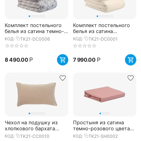
Комплект постельного
Комплект постельного
белья из сатина темно-
белья из сатина
розового цвета с
кремового цвета из
TK21-DC0006
TK21-DC0001
КОД:
КОД:
принтом 'Воздушный
коллекции Essential,
цветок' ...
150х200 см...
Р
Р
8 490.00
7 990.00
Чехол на подушку из
Простыня из сатина
хлопкового бархата
темно-розового цвета
бежевого цвета из
из коллекции Essential,
TK21-CC0010
TK21-SH0002
КОД:
КОД:
коллекции Essential,
240х270 см, Tkano