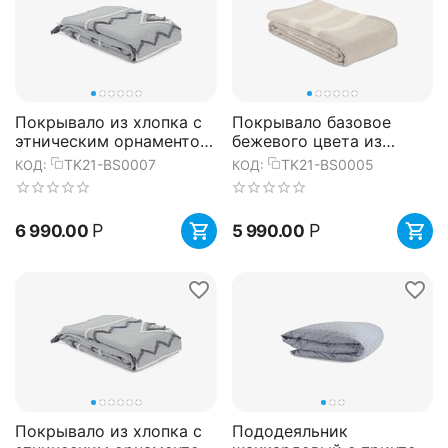
Покрывало из хлопка с
Покрывало базовое
этническим орнаментом,
бежевого цвета из
с бахромой и
коллекции Ethnic,
TK21-BS0007
TK21-BS0005
КОД:
КОД:
кисточками из
180х250 см, Tkano
коллекции Ethni...
Р
Р
6 990.00
5 990.00
Покрывало из хлопка с
Пододеяльник