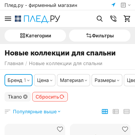
Плед.ру - фирменный магазин
Категории
Фильтры
Новые коллекции для спальни
Главная
/
Новые коллекции для спальни
Бренд
1
Цена
Материал
Размеры
Цв
Tkano
Сбросить
Популярные выше