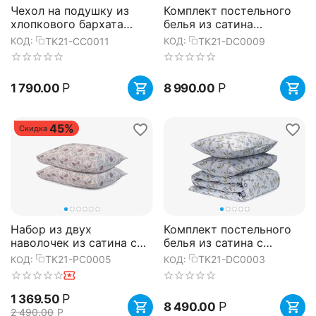
Чехол на подушку из
Комплект постельного
хлопкового бархата
белья из сатина
коричневого цвета из
кремового цвета из
TK21-CC0011
TK21-DC0009
КОД:
КОД:
коллекции Essential,
коллекции Essential,
45х45 ...
200х220 см...
Р
Р
1 790.00
8 990.00
45%
Скидка
Набор из двух
Комплект постельного
наволочек из сатина с
белья из сатина с
принтом 'Воздушный
принтом 'Ягоды тайги'
TK21-PC0005
TK21-DC0003
КОД:
КОД:
цветок' из коллекции
из коллекции Russian
Prairie, 50...
North...
Р
1 369.50
Р
8 490.00
2 490.00
Р