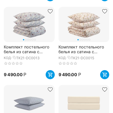
Комплект постельного
Комплект постельного
белья из сатина с
белья из сатина с
принтом 'Воздушный
принтом 'Степное
TK21-DC0013
TK21-DC0015
КОД:
КОД:
цветок' из коллекции
цветение' из коллекции
Prairie,...
Prairie,...
Р
Р
9 490.00
9 490.00