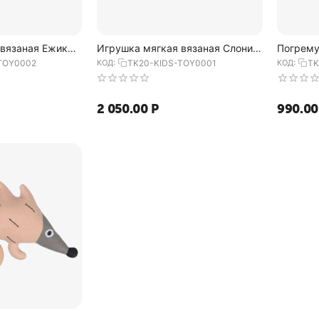
 вязаная Ежик
Игрушка мягкая вязаная Слоник
Погрему
 Tiny world
Lou из коллекции Tiny world
из колле
TOY0002
КОД:
TK20-KIDS-TOY0001
КОД:
TK
28х20 см, Tkano
Tkano
2 050.00
Р
990.00