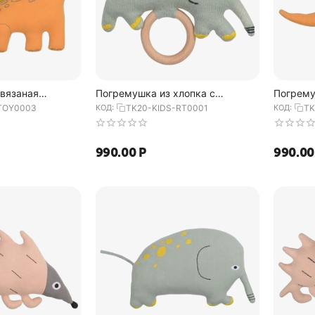
вязаная
Погремушка из хлопка с
Погрему
 коллекции Tiny
деревянным держателем Слоник
деревя
TOY0003
КОД:
TK20-KIDS-RT0001
КОД:
TK
Tkano
Lou из коллекции Tiny world
Динозавр
14х11 с...
world 14х
990.00
Р
990.00