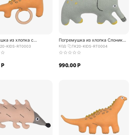
шка из хлопка с
Погремушка из хлопка Слоник
нным держателем
Lou из коллекции Tiny world 14х8
20-KIDS-RT0003
КОД:
TK20-KIDS-RT0004
 Toto из коллекции Tiny
см, Tkano
1...
Р
990.00
Р