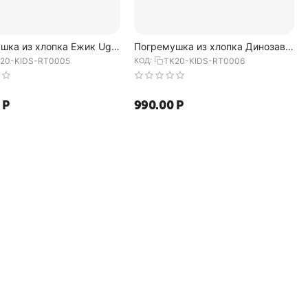
шка из хлопка Ежик Ugo
Погремушка из хлопка Динозавр
кции Tiny world 14х8 см,
Toto из коллекции Tiny world
20-KIDS-RT0005
КОД:
TK20-KIDS-RT0006
14х8 см, Tkano
Р
990.00
Р