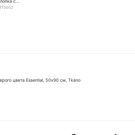
лопка с
жателем Ежик
RT0002
 Tiny world
рого цвета Essential, 50х90 см, Tkano