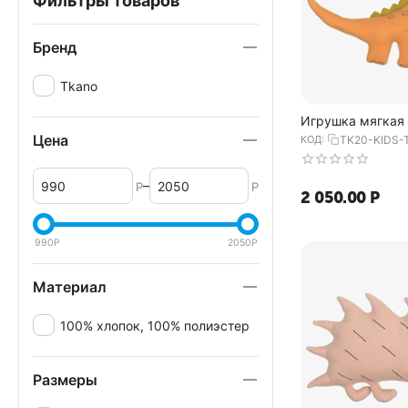
Фильтры товаров
Бренд
Tkano
Игрушка мягкая 
Динозавр Toto из
Цена
КОД:
TK20-KIDS-
world 42х25 см, 
–
Р
Р
2 050.00
Р
990
Р
2050
Р
Материал
100% хлопок, 100% полиэстер
Размеры