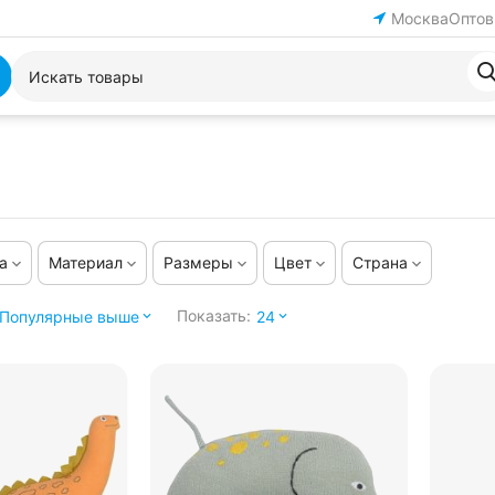
Москва
Оптов
а
Материал
Размеры
Цвет
Страна
Показать:
Популярные выше
24