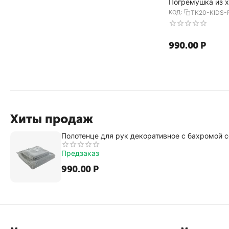
Погремушка из х
деревянным дер
КОД:
TK20-KIDS-
Ugo из коллекции
14х11 см,...
990.00
Р
Хиты продаж
Полотенце для рук декоративное с бахромой се
Предзаказ
990.00
Р