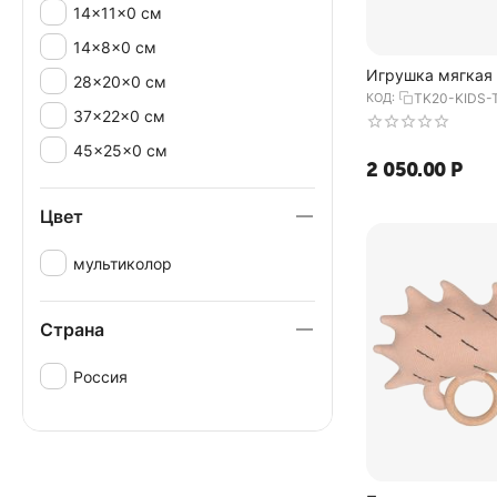
14x11x0 см
14x8x0 см
Игрушка мягкая
28x20x0 см
Ugo из коллекции
КОД:
TK20-KIDS-
37х22 см, Tkano
37x22x0 см
45x25x0 см
2 050.00
Р
Цвет
мультиколор
Страна
Россия