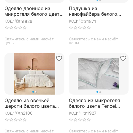
Одеяло двойное из
Подушка из
микрогеля белого цвета
нанофайбера белого
TWIN 195х215 см, TAC
цвета ALOE VERA 50х70
tn1826
tn1871
КОД:
КОД:
см, TAC
Свяжитесь с нами насчёт 
Свяжитесь с нами насчёт 
цены
цены
Одеяло из овечьей
Одеяло из микрогеля
шерсти белого цвета
белого цвета Tencel
Wool sense 155х215 см,
155х215 см, TAC
tn2100
tn1927
КОД:
КОД:
TAC
Свяжитесь с нами насчёт 
Свяжитесь с нами насчёт 