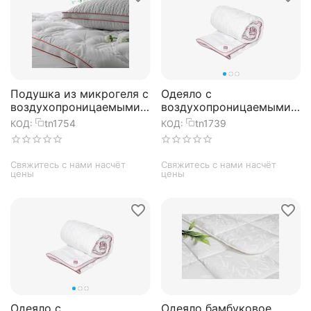
Подушка из микрогеля с
Одеяло с
воздухопроницаемыми
воздухопроницаемыми
каналами Clima warm
каналами Clima warm
tn1754
tn1739
КОД:
КОД:
50х70 см, TAC
195х215 см, TAC
Свяжитесь с нами насчёт 
Свяжитесь с нами насчёт 
цены
цены
Одеяло с
Одеяло бамбуковое