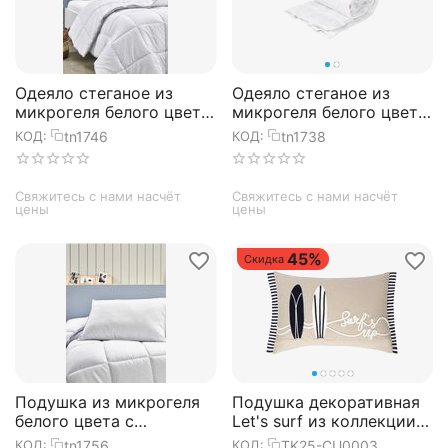
Одеяло стеганое из
Одеяло стеганое из
микрогеля белого цвета
микрогеля белого цвета
RELAX 155х215 см, TAC
Sanita 155х215 см, TAC
tn1746
tn1738
КОД:
КОД:
Свяжитесь с нами насчёт 
Свяжитесь с нами насчёт 
цены
цены
45%
Скидка
Подушка из микрогеля
Подушка декоративная
белого цвета с
Let's surf из коллекции
окантовкой RELAX
Sea treasures, 30х45 см,
tn1756
TK25-CU0003
КОД:
КОД: