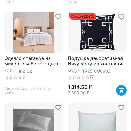
цены
цены
45%
Скидка
Одеяло стеганое из
Подушка декоративная
микрогеля белого цвета
Navy story из коллекции
Balance 195х215 см, TAC
Sea treasures, 45х45 см,
tn2102
TK25-CU0002
КОД:
КОД:
Tkano
Р
1 314.50
Свяжитесь с нами насчёт 
цены
2 390.00
Р