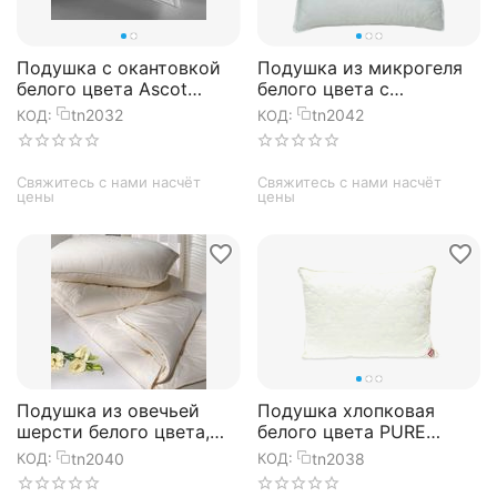
Подушка с окантовкой
Подушка из микрогеля
белого цвета Ascot
белого цвета с
50х70 см, TAC
окантовкой DREAMLAND
tn2032
tn2042
КОД:
КОД:
50х70 см, TAC
Свяжитесь с нами насчёт 
Свяжитесь с нами насчёт 
цены
цены
Подушка из овечьей
Подушка хлопковая
шерсти белого цвета,
белого цвета PURE
чехол из ранфорса,
PAMUK 50х70 см, TAC
tn2040
tn2038
КОД:
КОД:
WOOL 50х70 см, TAC