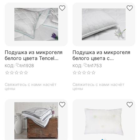
Подушка из микрогеля
Подушка из микрогеля
белого цвета Tencel
белого цвета с
50х70 см, TAC
окантовкой Sanita 50х70
tn1928
tn1753
КОД:
КОД:
см, TAC
Свяжитесь с нами насчёт 
Свяжитесь с нами насчёт 
цены
цены