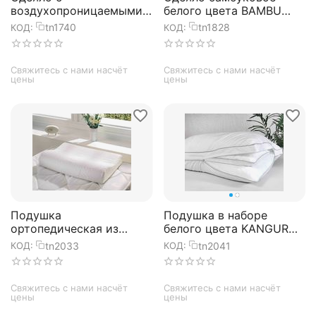
воздухопроницаемыми
белого цвета BAMBU
каналами Clima warm
195х215 см, TAC
tn1740
tn1828
КОД:
КОД:
155х215 см, TAC
Свяжитесь с нами насчёт 
Свяжитесь с нами насчёт 
цены
цены
Подушка
Подушка в наборе
ортопедическая из
белого цвета KANGURU
латекса белого цвета
SIDNEY 50х70 см +
tn2033
tn2041
КОД:
КОД:
Visco 40х60х6 см, TAC
50х40 см, TAC
Свяжитесь с нами насчёт 
Свяжитесь с нами насчёт 
цены
цены