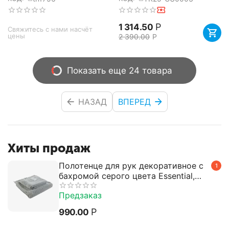
50х70 см, TAC
Tkano
Р
1 314.50
Свяжитесь с нами насчёт 
цены
2 390.00
Р
Показать еще 24 товара
НАЗАД
ВПЕРЕД
Хиты продаж
Полотенце для рук декоративное с
1
бахромой серого цвета Essential,
50х90 см, Tkano
Предзаказ
Р
990.00