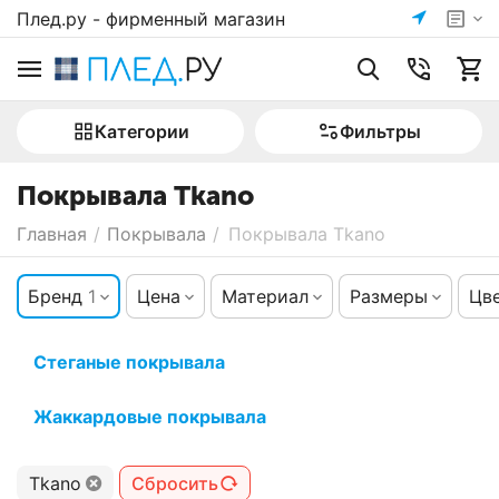
Плед.ру - фирменный магазин
Категории
Фильтры
Покрывала Tkano
Главная
/
Покрывала
/
Покрывала Tkano
Бренд
1
Цена
Материал
Размеры
Цв
Стеганые покрывала
Жаккардовые покрывала
Tkano
Сбросить