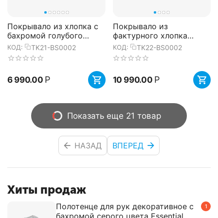
Покрывало из хлопка с
Покрывало из
бахромой голубого
фактурного хлопка
цвета из коллекции
серого цвета с
TK21-BS0002
TK22-BS0002
КОД:
КОД:
Ethnic, 180х250 см,
контрастным кантом из
Tkano
коллекции Essential...
Р
Р
6 990.00
10 990.00
Показать еще 21 товар
НАЗАД
ВПЕРЕД
Хиты продаж
Полотенце для рук декоративное с
1
бахромой серого цвета Essential,