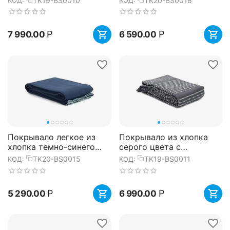
TK19-BS0010
TK20-BS0018
КОД:
КОД:
из коллекции Ethnic,
коллекции Essential, ...
230х250 с...
Р
Р
7 990.00
6 590.00
Покрывало легкое из
Покрывало из хлопка
хлопка темно-синего
серого цвета с
цвета с контрастной
декоративной строчкой
TK20-BS0015
TK19-BS0011
КОД:
КОД:
каймой из коллекции
из коллекции Ethnic,
Essenti...
180х250 с...
Р
Р
5 290.00
6 990.00