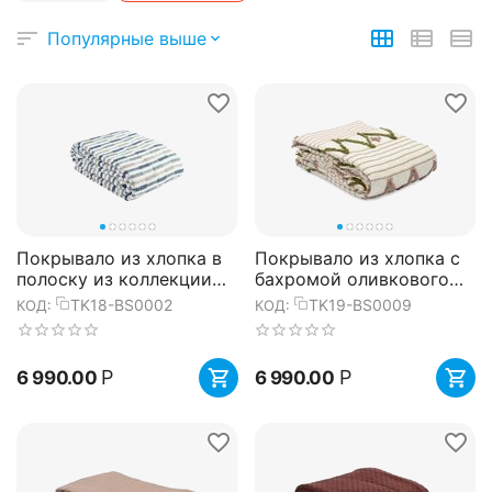
Популярные выше
Покрывало из хлопка в
Покрывало из хлопка с
полоску из коллекции
бахромой оливкового
Ethnic, 230х250 см,
цвета из коллекции
TK18-BS0002
TK19-BS0009
КОД:
КОД:
Tkano
Ethnic, 180х250 см,
Tkano
Р
Р
6 990.00
6 990.00