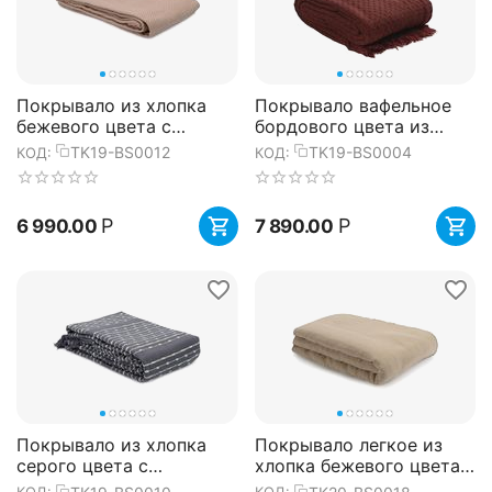
Покрывало из хлопка
Покрывало вафельное
бежевого цвета с
бордового цвета из
вафельным рисунком из
коллекции Essential,
TK19-BS0012
TK19-BS0004
КОД:
КОД:
коллекции Ethnic,
230х250 см, Tkano
230х250 см...
Р
Р
6 990.00
7 890.00
Покрывало из хлопка
Покрывало легкое из
серого цвета с
хлопка бежевого цвета с
декоративной строчкой
контрастной каймой из