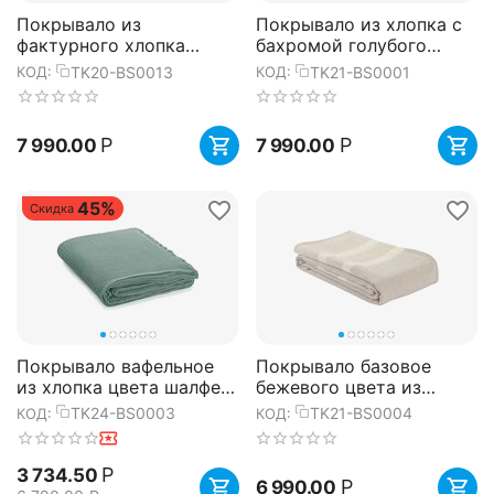
Покрывало из
Покрывало из хлопка с
фактурного хлопка
бахромой голубого
голубого цвета с
цвета из коллекции
TK20-BS0013
TK21-BS0001
КОД:
КОД:
контрастным кантом из
Ethnic, 230х250 см,
коллекции Essenti...
Tkano
Р
Р
7 990.00
7 990.00
45%
Скидка
Покрывало вафельное
Покрывало базовое
из хлопка цвета шалфея
бежевого цвета из
из коллекции Essential,
коллекции Ethnic,
TK24-BS0003
TK21-BS0004
КОД:
КОД:
180х250 см, Tkano
230х250 см, Tkano
Р
3 734.50
Р
6 990.00