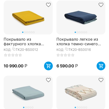
Покрывало из
Покрывало легкое из
фактурного хлопка
хлопка темно-синего
горчичного цвета с
цвета с контрастной
TK20-BS0012
TK20-BS0016
КОД:
КОД:
контрастным кантом из
каймой из коллекции
коллекции Essen...
Essenti...
Р
Р
10 990.00
6 590.00