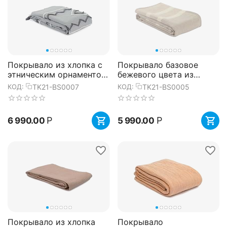
Покрывало из хлопка с
Покрывало базовое
этническим орнаментом,
бежевого цвета из
с бахромой и
коллекции Ethnic,
TK21-BS0007
TK21-BS0005
КОД:
КОД:
кисточками из
180х250 см, Tkano
коллекции Ethni...
Р
Р
6 990.00
5 990.00
Покрывало из хлопка
Покрывало