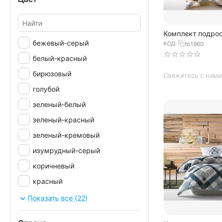
Комплект подрос
постельного бел
бежевый-серый
КОД:
tn1960
полутораспальн
OPTIMA песочно-
белый-красный
бирюзовый
Свяжитесь с нами
голубой
зеленый-белый
зеленый-красный
зеленый-кремовый
изумрудный-серый
коричневый
красный
кремовый-красный
Показать все (22)
кремовый-лиловый