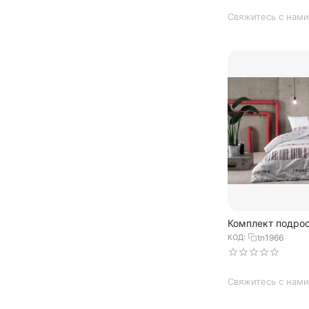
Свяжитесь с нами
Комплект подрос
постельного бел
КОД:
tn1966
из ранфорса TED
цвета, 20...
Свяжитесь с нами