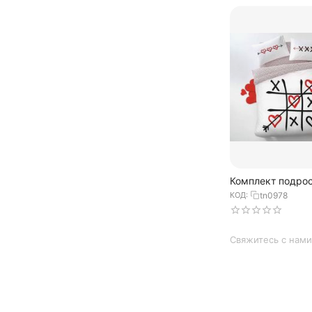
Комплект подрос
постельного бе
КОД:
tn0978
двуспальный из
бело-кр...
Свяжитесь с нами