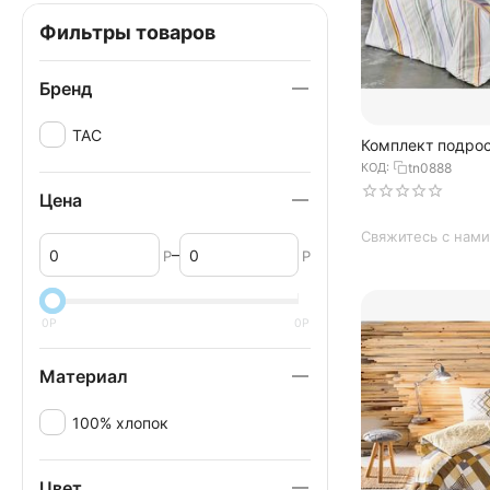
Фильтры товаров
Бренд
TAC
Комплект подрос
постельного бел
КОД:
tn0888
полутораспальн
REED цвета пудры
Цена
Свяжитесь с нами
–
Р
Р
0
Р
0
Р
Материал
100% хлопок
Цвет