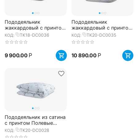
Пододеяльник
Пододеяльник
жаккардовый с принтом
жаккардовый с принтом
Хвойный вальс Russian
Ягоды тайги Russian
TK18-DC0036
TK20-DC0035
КОД:
КОД:
North, 200х200 см,
North, 200х220 см,
Tkano
Tkano
Р
Р
9 900.00
10 890.00
Пододеяльник из сатина
с принтом Полевые
цветы Russian North,
TK20-DC0028
КОД:
200х220 см, Tkano