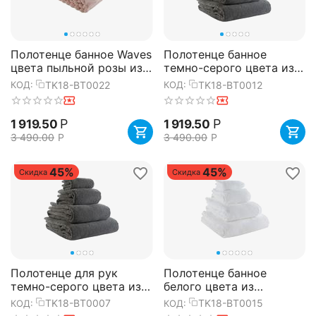
Полотенце банное Waves
Полотенце банное
цвета пыльной розы из
темно-серого цвета из
коллекции Essential,
коллекции Essential,
TK18-BT0022
TK18-BT0012
КОД:
КОД:
70х140 см, Tkano
70х140 см, Tkano
Р
Р
1 919.50
1 919.50
3 490.00
Р
3 490.00
Р
45%
45%
Скидка
Скидка
Полотенце для рук
Полотенце банное
темно-серого цвета из
белого цвета из
коллекции Essential,
коллекции Essential,
TK18-BT0007
TK18-BT0015
КОД:
КОД:
50х90 см, Tkano
70х140 см, Tkano