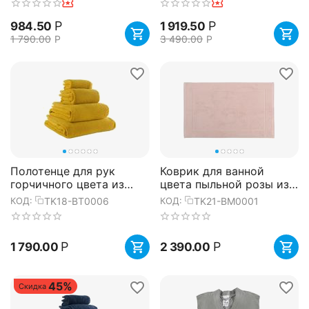
Р
Р
984.50
1 919.50
1 790.00
Р
3 490.00
Р
Полотенце для рук
Коврик для ванной
горчичного цвета из
цвета пыльной розы из
коллекции Essential,
коллекции Essential,
TK18-BT0006
TK21-BM0001
КОД:
КОД:
50х90 см, Tkano
50х80 см, Tkano
Р
Р
1 790.00
2 390.00
45%
Скидка