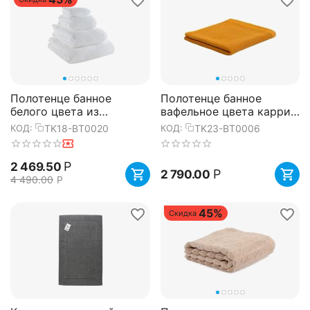
Полотенце банное
Полотенце банное
белого цвета из
вафельное цвета карри
коллекции Essential,
из коллекции Essential,
TK18-BT0020
TK23-BT0006
КОД:
КОД:
90х150 см, Tkano
70х140 см, Tkano
Р
2 469.50
Р
2 790.00
4 490.00
Р
45%
Скидка