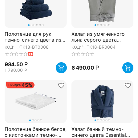
Полотенце для рук
Халат из умягченного
темно-синего цвета из
льна серого цвета
коллекции Essential,
Essential, размер M,
TK18-BT0008
TK18-BR0004
КОД:
КОД:
50х90 см, Tkano
Tkano
Р
984.50
Р
6 490.00
1 790.00
Р
45%
Скидка
Полотенце банное белое,
Халат банный темно-
с кисточками темно-
синего цвета Essential