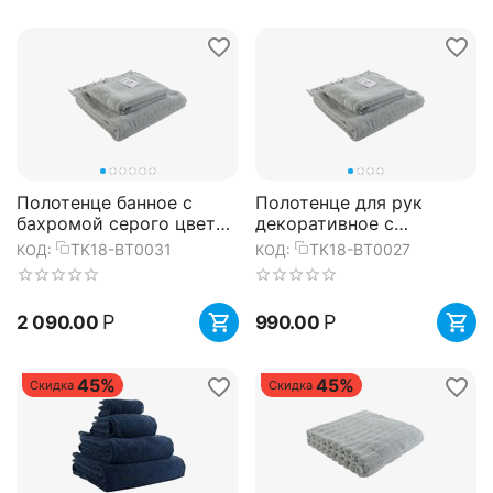
Полотенце банное с
Полотенце для рук
бахромой серого цвета
декоративное с
Essential, 70х140 см,
бахромой серого цвета
TK18-BT0031
TK18-BT0027
КОД:
КОД:
Tkano
Essential, 50х90 см,
Tkano
Р
Р
2 090.00
990.00
45%
45%
Скидка
Скидка