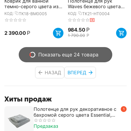
Коврик для ванной
Полотенце для рук
темно-серого цвета из
Waves бежевого цвета
коллекции Essential,
из коллекции Essential,
TK18-BM0005
TK21-HT0004
КОД:
КОД:
50х80 см, Tkano
50х90 см, Tkano
Р
984.50
Р
2 390.00
1 790.00
Р
Показать еще 24 товара
НАЗАД
ВПЕРЕД
Хиты продаж
Полотенце для рук декоративное с
1
бахромой серого цвета Essential,
50х90 см, Tkano
Предзаказ