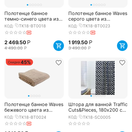
Полотенце банное
Полотенце банное Waves
темно-синего цвета из
серого цвета из
коллекции Essential,
коллекции Essential,
TK18-BT0018
TK18-BT0023
КОД:
КОД:
90х150 см, Tkano
70х140 см, Tkano
Р
Р
2 469.50
1 919.50
4 490.00
Р
3 490.00
Р
45%
Скидка
Полотенце банное Waves
Штора для ванной Traffic
бежевого цвета из
Cuts&Pieces, 180х200 см,
коллекции Essential,
Tkano
TK18-BT0024
TK18-SC0005
КОД:
КОД:
70х140 см, Tkano