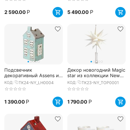
Р
Р
2 590.00
5 490.00
Подсвечник
Декор новогодний Magic
декоративный Assens из
star из коллекции New
коллекции New Year
Year Essential, Tkano
TK24-NY_LH0004
TK23-NY_TOP0001
КОД:
КОД:
Essential, 16 см, Tkano
Р
Р
1 390.00
1 790.00