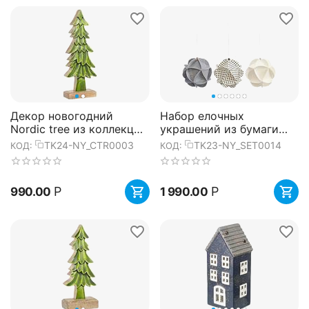
Декор новогодний
Набор елочных
Nordic tree из коллекции
украшений из бумаги
New Year Essential, 20
Fashion moments из
TK24-NY_CTR0003
TK23-NY_SET0014
КОД:
КОД:
см, Tkano
коллекции New Year
Essential, Tkano
Р
Р
990.00
1 990.00