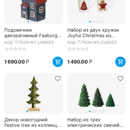
Подсвечник
Набор из двух кружек
декоративный Faaborg
Joyful Christmas из
из коллекции New Year
коллекции New Year
TK24-NY_LH0003
TK24-NY_CU0002
КОД:
КОД:
Essential, 17 см, Tkano
Essential, 380 мл, Tkano
Р
Р
1 690.00
1 490.00
Декор новогодний
Набор из трех
Festive tree из коллекции
электрических свечей