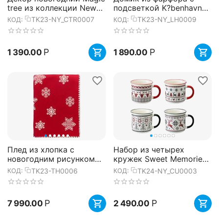
tree из коллекции New
подсветкой K?benhavn
Year Essential, 30 см,
из коллекции New Year
TK23-NY_CTR0007
TK23-NY_LH0009
КОД:
КОД:
Tkano
Essential, 16,2 см, Tkano
Р
Р
1 390.00
1 890.00
Плед из хлопка с
Набор из четырех
новогодним рисунком
кружек Sweet Memories
Fluffy snowflakes из
из коллекции New Year
TK23-TH0006
TK24-NY_CU0003
КОД:
КОД:
коллекции New Year
Essential, 350 мл, Tkano
Essential,...
Р
Р
7 990.00
2 490.00