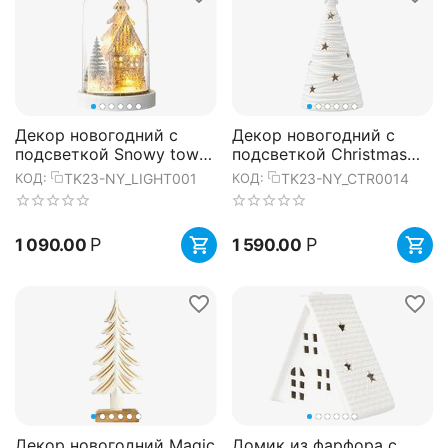
Декор новогодний с
Декор новогодний с
подсветкой Snowy town
подсветкой Christmas
из коллекции New Year
fairytale из коллекции
TK23-NY_LIGHT001
TK23-NY_CTR0014
КОД:
КОД:
Essential, Tkano
New Year Essential, 22,9...
Р
Р
1 090.00
1 590.00
Декор новогодний Magic
Домик из фарфора с