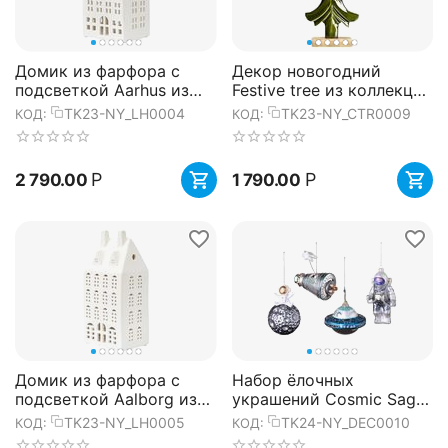
Домик из фарфора с
Декор новогодний
подсветкой Aarhus из
Festive tree из коллекции
коллекции New Year
New Year Essential, 40
TK23-NY_LH0004
TK23-NY_CTR0009
КОД:
КОД:
Essential, 21,6 см, Tkano
см, Tkano
Р
Р
2 790.00
1 790.00
Домик из фарфора с
Набор ёлочных
подсветкой Aalborg из
украшений Cosmic Saga
коллекции New Year
из коллекции New Year
TK23-NY_LH0005
TK24-NY_DEC0010
КОД:
КОД:
Essential, 21,6 см, Tkano
Essential, 4 шт., Tkano