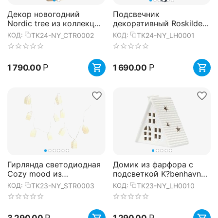
Декор новогодний
Подсвечник
Nordic tree из коллекции
декоративный Roskilde
New Year Essential, 30
из коллекции New Year
TK24-NY_CTR0002
TK24-NY_LH0001
КОД:
КОД:
см, Tkano
Essential, 17,5 см, Tkano
Р
Р
1 790.00
1 690.00
Гирлянда светодиодная
Домик из фарфора с
Cozy mood из
подсветкой K?benhavn
коллекции New Year
из коллекции New Year
TK23-NY_STR0003
TK23-NY_LH0010
КОД:
КОД:
Essential, Tkano
Essential, 13,1 см, Tkano
Р
Р