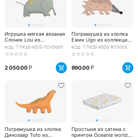
Игрушка мягкая вязаная
Погремушка из хлопка
Слоник Lou из
Ежик Ugo из коллекции
коллекции Tiny world
Tiny world 14х8 см,
TK20-KIDS-TOY0001
TK20-KIDS-RT0005
КОД:
КОД:
28х20 см, Tkano
Tkano
Р
Р
2 050.00
990.00
Погремушка из хлопка
Простыня из сатина с
Динозавр Toto из
принтом Oceania world