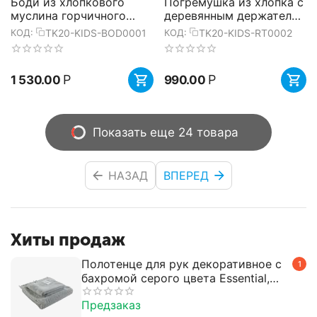
Боди из хлопкового
Погремушка из хлопка с
муслина горчичного
деревянным держателем
цвета из коллекции
Ежик Ugo из коллекции
TK20-KIDS-BOD0001
TK20-KIDS-RT0002
КОД:
КОД:
Essential 3-6M, Tkano
Tiny world 14х11 см,...
Р
Р
1 530.00
990.00
Показать еще 24 товара
НАЗАД
ВПЕРЕД
Хиты продаж
Полотенце для рук декоративное с
1
бахромой серого цвета Essential,
50х90 см, Tkano
Предзаказ