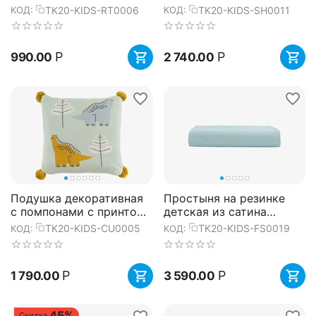
коллекции Tiny world
из коллекции Tiny world,
TK20-KIDS-RT0006
TK20-KIDS-SH0011
КОД:
КОД:
14х8 см, Tkano
160х270 см, Tkano
Р
Р
990.00
2 740.00
Подушка декоративная
Простыня на резинке
с помпонами с принтом
детская из сатина
Динозавр Toto из
голубого цвета из
TK20-KIDS-CU0005
TK20-KIDS-FS0019
КОД:
КОД:
коллекции Tiny world
коллекции Essential,
35х35 ...
90х200х28 ...
Р
Р
1 790.00
3 590.00
45%
Скидка