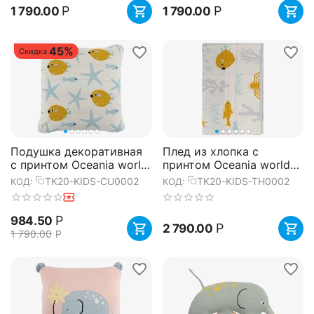
Р
Р
1 790.00
1 790.00
45%
Скидка
Подушка декоративная
Плед из хлопка с
с принтом Oceania world
принтом Oceania world
из коллекции Tiny world
из коллекции Tiny world
TK20-KIDS-CU0002
TK20-KIDS-TH0002
КОД:
КОД:
35х35 см, Tkano
80х110 см, Tkano
Р
984.50
Р
2 790.00
1 790.00
Р