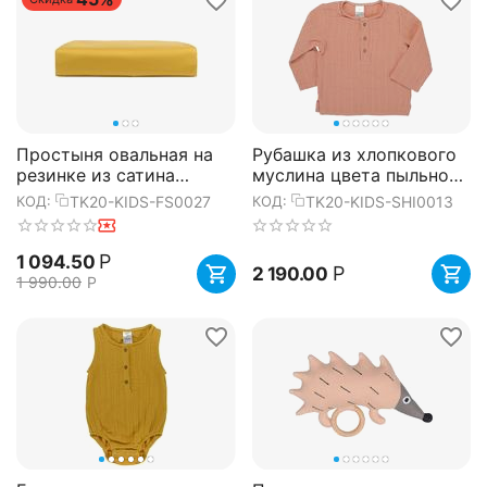
Простыня овальная на
Рубашка из хлопкового
резинке из сатина
муслина цвета пыльной
горчичного цвета из
розы из коллекции
TK20-KIDS-FS0027
TK20-KIDS-SHI0013
КОД:
КОД:
коллекции Essential,
Essential 24-36M, Tkano
75х125х...
Р
1 094.50
Р
2 190.00
1 990.00
Р