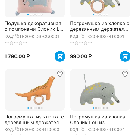
Подушка декоративная
Погремушка из хлопка с
с помпонами Слоник Lou
деревянным держателем
из коллекции Tiny world
Слоник Lou из
TK20-KIDS-CU0001
TK20-KIDS-RT0001
КОД:
КОД:
35х35 см, Tkano
коллекции Tiny world
14х11 с...
Р
Р
1 790.00
990.00
Погремушка из хлопка с
Погремушка из хлопка
деревянным держателем
Слоник Lou из
Динозавр Toto из
коллекции Tiny world
TK20-KIDS-RT0003
TK20-KIDS-RT0004
КОД:
КОД:
коллекции Tiny world
14х8 см, Tkano