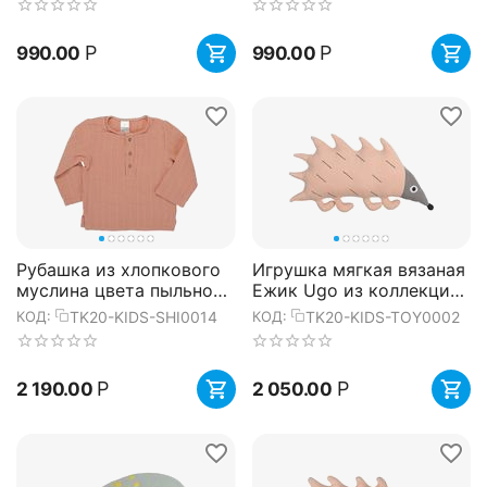
14х1...
Р
Р
990.00
990.00
Рубашка из хлопкового
Игрушка мягкая вязаная
муслина цвета пыльной
Ежик Ugo из коллекции
розы из коллекции
Tiny world 37х22 см,
TK20-KIDS-SHI0014
TK20-KIDS-TOY0002
КОД:
КОД:
Essential 3-4Y, Tkano
Tkano
Р
Р
2 190.00
2 050.00