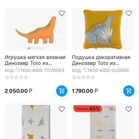
Игрушка мягкая вязаная
Подушка декоративная
Динозавр Toto из
Динозавр Toto из
коллекции Tiny world
коллекции Tiny world
TK20-KIDS-TOY0003
TK20-KIDS-CU0006
КОД:
КОД:
42х25 см, Tkano
35х35 см, Tkano
Р
Р
2 050.00
1 790.00
45%
Скидка