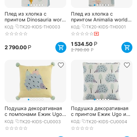
Плед из хлопка с
Плед из хлопка с
принтом Dinosauria world
принтом Animalia world
из коллекции Tiny world
из коллекции Tiny world
TK20-KIDS-TH0003
TK20-KIDS-TH0001
КОД:
КОД:
80х110 см, Tkano
80х110 см, Tkano
Р
1 534.50
Р
2 790.00
2 790.00
Р
Подушка декоративная
Подушка декоративная
с помпонами Ежик Ugo
с принтом Ежик Ugo из
из коллекции Tiny world
коллекции Tiny world
TK20-KIDS-CU0003
TK20-KIDS-CU0004
КОД:
КОД:
35х35 см, Tkano
35х35 см, Tkano