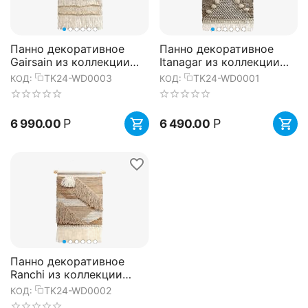
Панно декоративное
Панно декоративное
Gairsain из коллекции
Itanagar из коллекции
Ethnic, 60х90 см, Tkano
Ethnic, 60х90 см, Tkano
TK24-WD0003
TK24-WD0001
КОД:
КОД:
Р
Р
6 990.00
6 490.00
Панно декоративное
Ranchi из коллекции
Ethnic, 60х90 см, Tkano
TK24-WD0002
КОД: