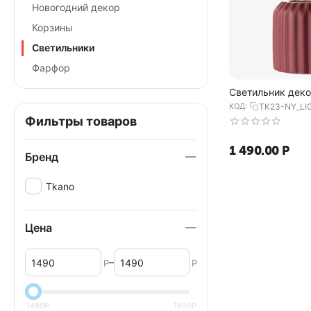
Новогодний декор
Корзины
Светильники
Фарфор
Светильник дек
бордового цвета
КОД:
TK23-NY_LI
Edge, Tkano
Фильтры товаров
1 490.00
Р
Бренд
Tkano
Цена
–
Р
Р
1490
Р
1490
Р