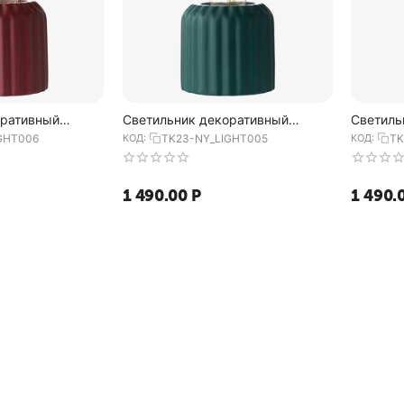
оративный
Светильник декоративный
Светиль
 из коллекции
зеленого цвета из коллекции
черного
GHT006
КОД:
TK23-NY_LIGHT005
КОД:
TK
Edge, Tkano
Edge, T
1 490.00
Р
1 490.