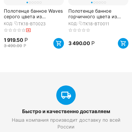
Полотенце банное Waves
Полотенце банное
серого цвета из
горчичного цвета из
коллекции Essential,
коллекции Essential,
TK18-BT0023
TK18-BT0011
КОД:
КОД:
70х140 см, Tkano
70х140 см, Tkano
Р
1 919.50
Р
3 490.00
3 490.00
Р
Быстро и качественно доставляем
Наша компания производит доставку по всей
России