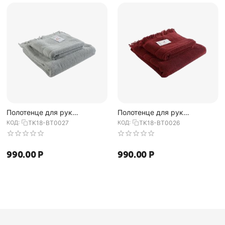
Полотенце для рук
Полотенце для рук
декоративное с бахромой
декоративное с бахромой
КОД:
TK18-BT0027
КОД:
TK18-BT0026
серого цвета Essential,
бордового цвета Essential,
50х90 см, Tkano
50х90 см, Tkano
990.00
Р
990.00
Р