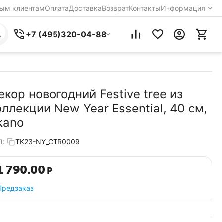
ым клиентам
Оплата
Доставка
Возврат
Контакты
Информация
+7 (495)320-04-88
екор новогодний Festive tree из
оллекции New Year Essential, 40 см,
kano
TK23-NY_CTR0009
Д:
1 790.00
Р
Предзаказ