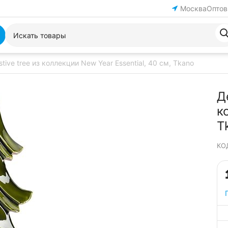
Москва
Оптов
tive tree из коллекции New Year Essential, 40 см, Tkano
Д
к
T
КО