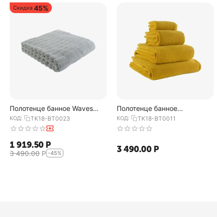
45%
Скидка
Полотенце банное Waves
Полотенце банное
серого цвета из коллекции
горчичного цвета из
КОД:
TK18-BT0023
КОД:
TK18-BT0011
Essential, 70х140 см, Tkano
коллекции Essential, 70х140
см, Tkano
1 919.50
Р
3 490.00
Р
3 490.00
Р
-45%