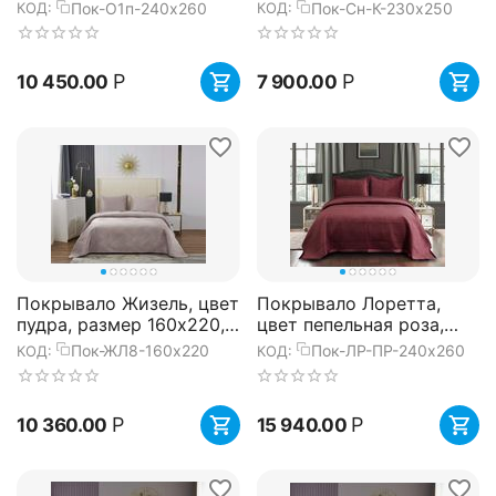
240х260, Sofi de Marko
230х250, Sofi de Marko
Пок-О1п-240х260
Пок-Сн-К-230х250
КОД:
КОД:
Р
Р
10 450.00
7 900.00
Покрывало Жизель, цвет
Покрывало Лоретта,
пудра, размер 160х220,
цвет пепельная роза,
Sofi de Marko
размер 240х260, Sofi de
Пок-ЖЛ8-160х220
Пок-ЛР-ПР-240х260
КОД:
КОД:
Marko
Р
Р
10 360.00
15 940.00