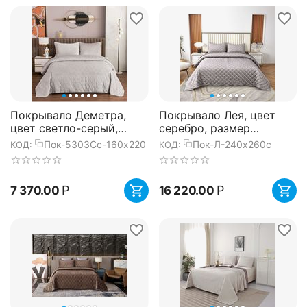
Покрывало Деметра,
Покрывало Лея, цвет
цвет светло-серый,
серебро, размер
размер 160х220, Sofi de
240x260, Sofi de Marko
Пок-5303Сс-160х220
Пок-Л-240х260с
КОД:
КОД:
Marko
Р
Р
7 370.00
16 220.00