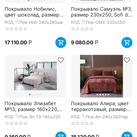
Покрывало Нобилис,
Покрывало Самуэль №3,
цвет шоколад, размер
размер 230х250, Sofi de
240х280, Sofi de Marko
Marko
Пок-Ноб-240х280шк
Пок-СМ3-230х250
КОД:
КОД:
Р
Р
17 110.00
9 080.00
Покрывало Элизабет
Покрывало Алира, цвет
№13, размер 160х220,
терракотовый, размер
Sofi de Marko
240x260, Sofi de Marko
Пок-Эл-13-160х220
Пок-Ал-240x260тер
КОД:
КОД:
Р
Р