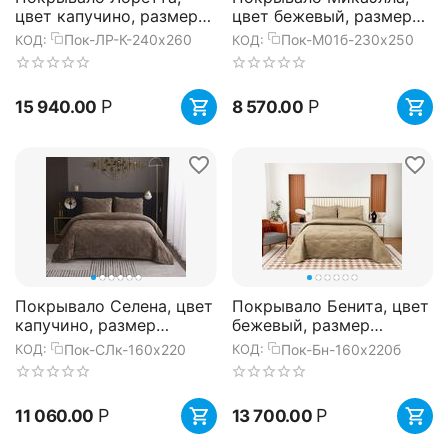
цвет капучино, размер
цвет бежевый, размер
240х260, Sofi de Marko
230х250, Sofi de Marko
Пок-ЛР-К-240х260
Пок-М01б-230х250
КОД:
КОД:
Р
Р
15 940.00
8 570.00
Покрывало Селена, цвет
Покрывало Бенита, цвет
капучино, размер
бежевый, размер
160х220, Sofi de Marko
160х220, Sofi de Marko
Пок-СЛк-160х220
Пок-Бн-160х220б
КОД:
КОД:
Р
Р
11 060.00
13 700.00