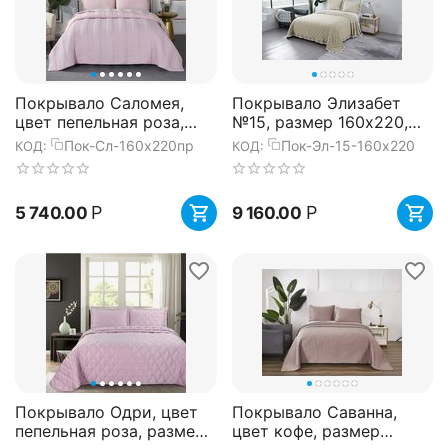
Покрывало Саломея,
Покрывало Элизабет
цвет пепельная роза,
№15, размер 160х220,
размер 160х220, Sofi de
Sofi de Marko
Пок-Сл-160х220пр
Пок-Эл-15-160х220
КОД:
КОД:
Marko
Р
Р
5 740.00
9 160.00
Покрывало Одри, цвет
Покрывало Саванна,
пепельная роза, размер
цвет кофе, размер