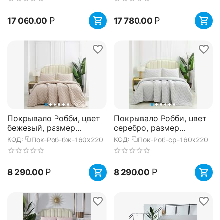
Р
Р
17 060.00
17 780.00
Покрывало Робби, цвет
Покрывало Робби, цвет
бежевый, размер
серебро, размер
160х220, Sofi de Marko
160х220, Sofi de Marko
Пок-Роб-бж-160х220
Пок-Роб-ср-160х220
КОД:
КОД:
Р
Р
8 290.00
8 290.00