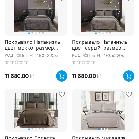
Покрывало Натаниэль,
Покрывало Натаниэль,
цвет мокко, размер
цвет серый, размер
160х220, Sofi de Marko
160х220, Sofi de Marko
Пок-Нт-160х220м
Пок-Нт-160х220с
КОД:
КОД:
Р
Р
11 680.00
11 680.00
Покрывало Лоретта,
Покрывало Микаэлла,