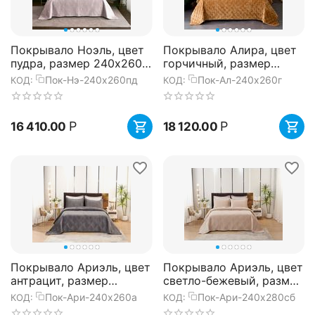
Покрывало Ноэль, цвет
Покрывало Алира, цвет
пудра, размер 240х260,
горчичный, размер
Sofi de Marko
240x260, Sofi de Marko
Пок-Нэ-240х260пд
Пок-Ал-240x260г
КОД:
КОД:
Р
Р
16 410.00
18 120.00
Покрывало Ариэль, цвет
Покрывало Ариэль, цвет
антрацит, размер
светло-бежевый, размер
240x260, Sofi de Marko
240x280, Sofi de Marko
Пок-Ари-240x260а
Пок-Ари-240x280сб
КОД:
КОД: