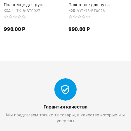
Полотенце для рук
Полотенце для рук
декоративное с бахромой
декоративное с бахромой
КОД:
TK18-BT0027
КОД:
TK18-BT0026
серого цвета Essential,
бордового цвета Essential,
50х90 см, Tkano
50х90 см, Tkano
990.00
Р
990.00
Р
Гарантия качества
Мы предлагаем только те товары, в качестве которых мы
уверены