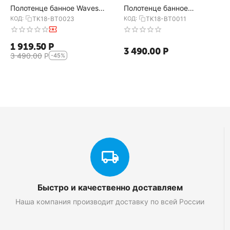
Полотенце банное Waves
Полотенце банное
серого цвета из коллекции
горчичного цвета из
КОД:
TK18-BT0023
КОД:
TK18-BT0011
Essential, 70х140 см, Tkano
коллекции Essential, 70х140
см, Tkano
1 919.50
Р
3 490.00
Р
3 490.00
Р
-45%
Быстро и качественно доставляем
Наша компания производит доставку по всей России