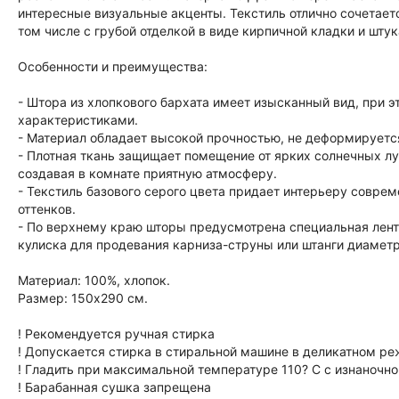
интересные визуальные акценты. Текстиль отлично сочетает
том числе с грубой отделкой в виде кирпичной кладки и штук
Особенности и преимущества:
- Штора из хлопкового бархата имеет изысканный вид, при
характеристиками.
- Материал обладает высокой прочностью, не деформируется
- Плотная ткань защищает помещение от ярких солнечных л
создавая в комнате приятную атмосферу.
- Текстиль базового серого цвета придает интерьеру совре
оттенков.
- По верхнему краю шторы предусмотрена специальная лента
кулиска для продевания карниза-струны или штанги диамет
Материал: 100%, хлопок.
Размер: 150х290 см.
! Рекомендуется ручная стирка
! Допускается стирка в стиральной машине в деликатном р
! Гладить при максимальной температуре 110? C с изнаночн
! Барабанная сушка запрещена