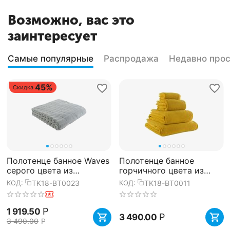
Возможно, вас это
заинтересует
Самые популярные
Распродажа
Недавно про
45%
Скидка
Полотенце банное Waves
Полотенце банное
серого цвета из
горчичного цвета из
коллекции Essential,
коллекции Essential,
TK18-BT0023
TK18-BT0011
КОД:
КОД:
70х140 см, Tkano
70х140 см, Tkano
Р
1 919.50
Р
3 490.00
3 490.00
Р