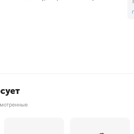
есует
смотренные