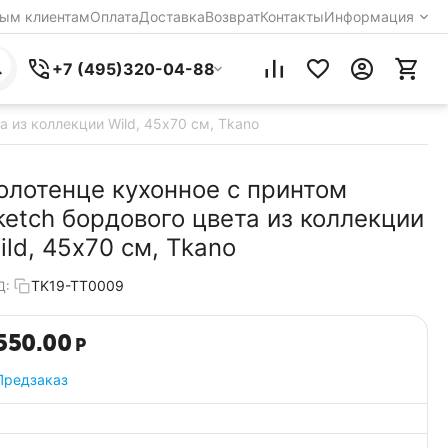
ым клиентам
Оплата
Доставка
Возврат
Контакты
Информация
+7 (495)320-04-88
а из коллекции Wild, 45х70 см, Tkano
олотенце кухонное с принтом
ketch бордового цвета из коллекции
ild, 45х70 см, Tkano
TK19-TT0009
Д:
550.00
Р
Предзаказ