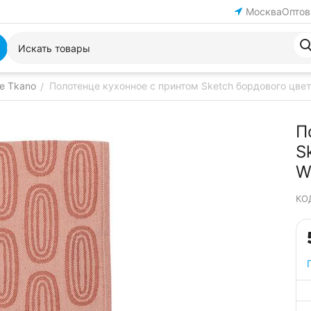
Москва
Оптов
е Tkano
Полотенце кухонное с принтом Sketch бордового цвет
/
П
S
W
КО