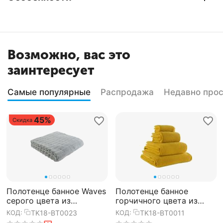
Возможно, вас это
заинтересует
Самые популярные
Распродажа
Недавно про
45%
Скидка
Полотенце банное Waves
Полотенце банное
серого цвета из
горчичного цвета из
коллекции Essential,
коллекции Essential,
TK18-BT0023
TK18-BT0011
КОД:
КОД:
70х140 см, Tkano
70х140 см, Tkano