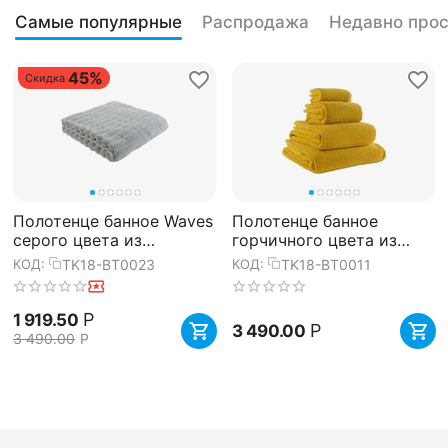
Самые популярные
Распродажа
Недавно про
45%
Скидка
Полотенце банное Waves
Полотенце банное
серого цвета из
горчичного цвета из
коллекции Essential,
коллекции Essential,
TK18-BT0023
TK18-BT0011
КОД:
КОД:
70х140 см, Tkano
70х140 см, Tkano
Р
1 919.50
Р
3 490.00
3 490.00
Р