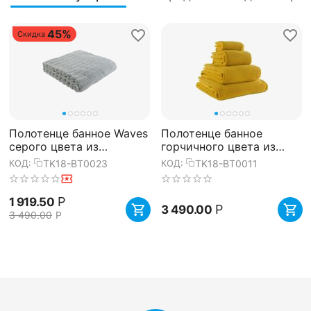
45%
Скидка
Полотенце банное Waves
Полотенце банное
серого цвета из
горчичного цвета из
коллекции Essential,
коллекции Essential,
TK18-BT0023
TK18-BT0011
КОД:
КОД:
70х140 см, Tkano
70х140 см, Tkano
Р
1 919.50
Р
3 490.00
3 490.00
Р