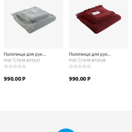
Полотенце для рук
Полотенце для рук
декоративное с бахромой
декоративное с бахромой
КОД:
TK18-BT0027
КОД:
TK18-BT0026
серого цвета Essential,
бордового цвета Essential,
50х90 см, Tkano
50х90 см, Tkano
990.00
Р
990.00
Р