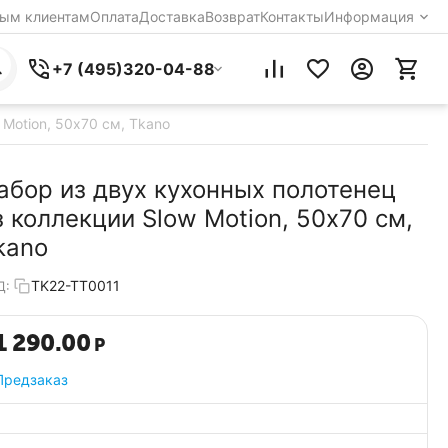
ым клиентам
Оплата
Доставка
Возврат
Контакты
Информация
+7 (495)320-04-88
Motion, 50х70 см, Tkano
абор из двух кухонных полотенец
з коллекции Slow Motion, 50х70 см,
kano
TK22-TT0011
Д:
1 290.00
Р
Предзаказ