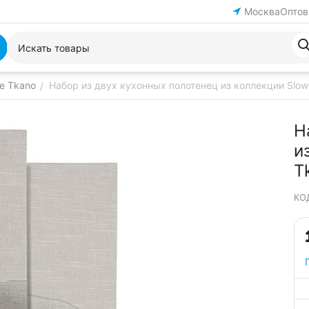
Москва
Оптов
е Tkano
Набор из двух кухонных полотенец из коллекции Slow 
/
Н
и
T
КО