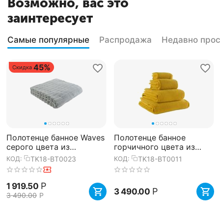
Возможно, вас это
заинтересует
Самые популярные
Распродажа
Недавно про
45%
Скидка
Полотенце банное Waves
Полотенце банное
серого цвета из
горчичного цвета из
коллекции Essential,
коллекции Essential,
TK18-BT0023
TK18-BT0011
КОД:
КОД:
70х140 см, Tkano
70х140 см, Tkano
Р
1 919.50
Р
3 490.00
3 490.00
Р